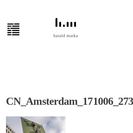
Zum
Inhalt
springen
harald marka
CN_Amsterdam_171006_27