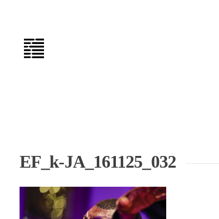
Zum
Inhalt
springen
EF_k-JA_161125_032