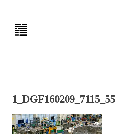
Zum
Inhalt
springen
1_DGF160209_7115_55